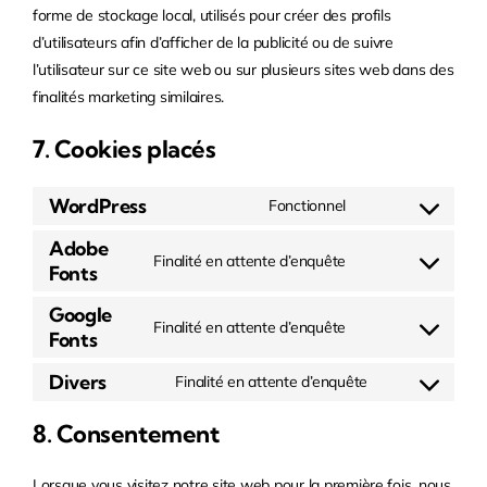
forme de stockage local, utilisés pour créer des profils
d’utilisateurs afin d’afficher de la publicité ou de suivre
l’utilisateur sur ce site web ou sur plusieurs sites web dans des
finalités marketing similaires.
7. Cookies placés
WordPress
Fonctionnel
Consent
to
Adobe
Finalité en attente d’enquête
Fonts
service
Consent
wordpress
to
Google
Finalité en attente d’enquête
service
Fonts
Consent
adobe-
to
Divers
Finalité en attente d’enquête
fonts
service
Consent
google-
to
8. Consentement
fonts
service
#!trpst#trp-
Lorsque vous visitez notre site web pour la première fois, nous